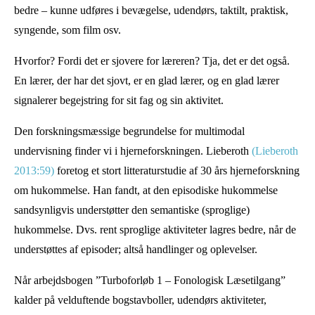
bedre – kunne udføres i bevægelse, udendørs, taktilt, praktisk,
syngende, som film osv.
Hvorfor? Fordi det er sjovere for læreren? Tja, det er det også.
En lærer, der har det sjovt, er en glad lærer, og en glad lærer
signalerer begejstring for sit fag og sin aktivitet.
Den forskningsmæssige begrundelse for multimodal
undervisning finder vi i hjerneforskningen. Lieberoth
(Lieberoth
2013:59)
foretog et stort litteraturstudie af 30 års hjerneforskning
om hukommelse. Han fandt, at den episodiske hukommelse
sandsynligvis understøtter den semantiske (sproglige)
hukommelse. Dvs. rent sproglige aktiviteter lagres bedre, når de
understøttes af episoder; altså handlinger og oplevelser.
Når arbejdsbogen ”Turboforløb 1 – Fonologisk Læsetilgang”
kalder på velduftende bogstavboller, udendørs aktiviteter,