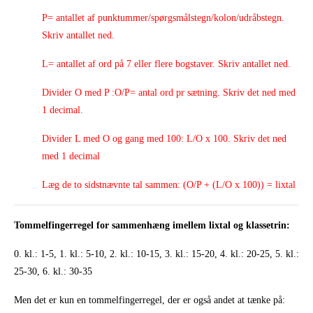
P= antallet af punktummer/spørgsmålstegn/kolon/udråbstegn.
Skriv antallet ned.
L= antallet af ord på 7 eller flere bogstaver. Skriv antallet ned.
Divider O med P :O/P= antal ord pr sætning. Skriv det ned med
1 decimal.
Divider L med O og gang med 100: L/O x 100. Skriv det ned
med 1 decimal
Læg de to sidstnævnte tal sammen: (O/P + (L/O x 100)) = lixtal
Tommelfingerregel for sammenhæng imellem lixtal og klassetrin:
0. kl.: 1-5, 1. kl.: 5-10, 2. kl.: 10-15, 3. kl.: 15-20, 4. kl.: 20-25, 5. kl.:
25-30, 6. kl.: 30-35
Men det er kun en tommelfingerregel, der er også andet at tænke på: