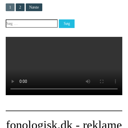
Indlægsinddeling
1
2
Næste
Søg
efter:
fonologisk.dk - reklame