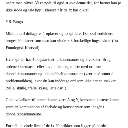
bedre man bliver. Vi er nødt til også at øve denne del, for barnet kan jo
ikke sidde og tale højt i klassen når de fx har diktat.
# 6: Bingo
Minimum 3 deltagere: 1 oplæser og to spillere. Der skal endvidere
bruges 20 dimser som man kan vinde + 8 forskellige bogstavkort (fra
Fonologisk Kortspil).
Hver spiller har 4 bogstavkort: 2 konsonanter og 2 vokaler. Brug
ordene i skemaet – eller lav din helt egen liste med ord med
dobbeltkonsonanter og ikke dobbeltkonsonanter (vent med stumt d
problematikken), hvor du kan inddrage ord som ikke har en makker
(ville, skulle, tralle, kasse, lette osv. ).
Gode vokalkort til barnet kunne være A og Y, konsonantkortene kunne
være en kombination af forlyde og konsonanter som indgår i
dobbeltkonsonanterne.
Formål: at vinde flest af de fx 20 brikker som ligger på bordet.