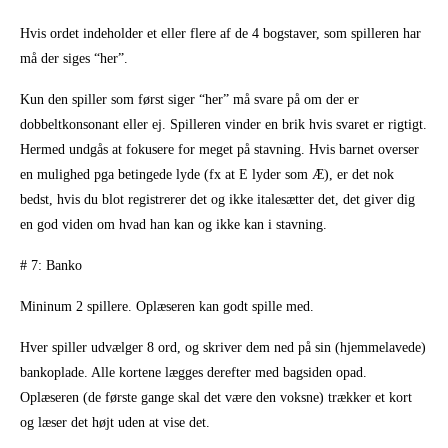
Hvis ordet indeholder et eller flere af de 4 bogstaver, som spilleren har
må der siges “her”.
Kun den spiller som først siger “her” må svare på om der er
dobbeltkonsonant eller ej. Spilleren vinder en brik hvis svaret er rigtigt.
Hermed undgås at fokusere for meget på stavning. Hvis barnet overser
en mulighed pga betingede lyde (fx at E lyder som Æ), er det nok
bedst, hvis du blot registrerer det og ikke italesætter det, det giver dig
en god viden om hvad han kan og ikke kan i stavning.
# 7: Banko
Mininum 2 spillere. Oplæseren kan godt spille med.
Hver spiller udvælger 8 ord, og skriver dem ned på sin (hjemmelavede)
bankoplade. Alle kortene lægges derefter med bagsiden opad.
Oplæseren (de første gange skal det være den voksne) trækker et kort
og læser det højt uden at vise det.