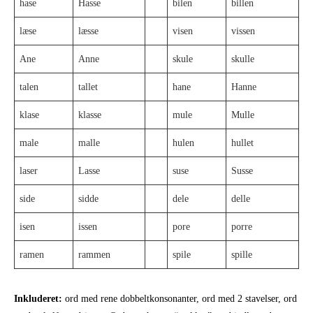
hase
Hasse
bilen
billen
læse
læsse
visen
vissen
Ane
Anne
skule
skulle
talen
tallet
hane
Hanne
klase
klasse
mule
Mulle
male
malle
hulen
hullet
laser
Lasse
suse
Susse
side
sidde
dele
delle
isen
issen
pore
porre
ramen
rammen
spile
spille
Inkluderet:
ord med rene dobbeltkonsonanter, ord med 2 stavelser, ord