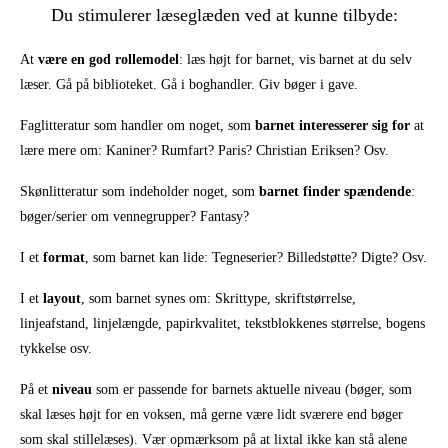
Du stimulerer læseglæden ved at kunne tilbyde:
At
være en god rollemodel
: læs højt for barnet, vis barnet at du selv
læser. Gå på biblioteket. Gå i boghandler. Giv bøger i gave.
Faglitteratur som handler om noget, som
barnet interesserer sig for
at
lære mere om: Kaniner? Rumfart? Paris? Christian Eriksen? Osv.
Skønlitteratur som indeholder noget, som
barnet finder spændende
:
bøger/serier om vennegrupper? Fantasy?
I et
format
, som barnet kan lide: Tegneserier? Billedstøtte? Digte? Osv.
I et
layout
, som barnet synes om: Skrittype, skriftstørrelse,
linjeafstand, linjelængde, papirkvalitet, tekstblokkenes størrelse, bogens
tykkelse osv.
På et
niveau
som er passende for barnets aktuelle niveau (bøger, som
skal læses højt for en voksen, må gerne være lidt sværere end bøger
som skal stillelæses). Vær opmærksom på at lixtal ikke kan stå alene