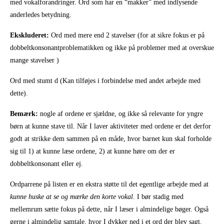
med vokalforandringer. Ord som har en “makker” med indlysende
anderledes betydning.
Ekskluderet:
Ord med mere end 2 stavelser (for at sikre fokus er på
dobbeltkonsonantproblematikken og ikke på problemer med at overskue
mange stavelser )
Ord med stumt d (Kan tilføjes i forbindelse med andet arbejde med
dette).
Bemærk:
nogle af ordene er sjældne, og ikke så relevante for yngre
børn at kunne stave til. Når I laver aktiviteter med ordene er det derfor
godt at strikke dem sammen på en måde, hvor barnet kun skal forholde
sig til 1) at kunne læse ordene, 2) at kunne høre om der er
dobbeltkonsonant eller ej.
Ordparrene på listen er en ekstra støtte til det egentlige arbejde med at
kunne huske at se og mærke den korte vokal
. I bør stadig med
mellemrum sætte fokus på dette, når I læser i almindelige bøger. Også
gerne i almindelig samtale, hvor I dykker ned i et ord der blev sagt.