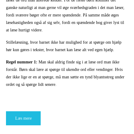
læser de ord man allerede kender. For de fleste børn kommer det
ganske naturligt at man gerne vil øge sværhedsgraden i det man læser,
fordi sværere bøger ofte er mere spændende. På samme måde øges
læsehastigheden også af sig selv, fordi en spændende bog giver lyst til
at læse hurtigt videre.
Stillelæsning, hvor barnet ikke har mulighed for at spørge om hjælp
bør kun gøres i tekster, hvor barnet kan læse alt ved egen hjælp.
Regel nummer 1:
Man skal aldrig finde sig i at læse ord man ikke
forstår. Børn skal lære at spørge til ukendte ord eller vendinger. Hvis
der ikke lige er en at spørge, må man sætte en tynd blyantsstreg under
ordet og så spørge lidt senere.
Læs mere