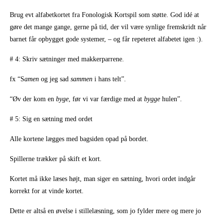
Brug evt alfabetkortet fra Fonologisk Kortspil som støtte. God idé at
gøre det mange gange, gerne på tid, der vil være synlige fremskridt når
barnet får opbygget gode systemer, – og får repeteret alfabetet igen :).
# 4: Skriv sætninger med makkerparrene.
fx “S
amen
og jeg sad
sammen
i hans telt”.
“Øv der kom en
byge
, før vi var færdige med at
bygge
hulen”.
# 5: Sig en sætning med ordet
Alle kortene lægges med bagsiden opad på bordet.
Spillerne trækker på skift et kort.
Kortet må ikke læses højt, man siger en sætning, hvori ordet indgår
korrekt for at vinde kortet.
Dette er altså en øvelse i stillelæsning, som jo fylder mere og mere jo