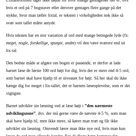
Lixtalsformlen tager ikke højde for hvor mange gentagelser der er; dvs.
hvis et ord på 7 bogstaver eller derover gentages flere gange på det
stykke, hvor man tæller lixtal, er teksten i virkeligheden nok ikke så
svær som tallet måtte antyde.
Hvis teksten har en stor variation af ord med mange betingede lyde (fx:
meget, nogle, forskellige, spurgte, andre
) vil den være sværere end sit
lix-tal.
Den bedste måde at afgøre om bogen er passende, er derfor at lade
barnet læse de første 100 ord højt for dig, hvis der er mere end 4-5 ord,
som barnet skal have hjælp til er niveauet for højt. Så her skal du ikke
hænge dig for meget i lix-tallet, det er barnets læseoplevelse, som er det
vigtigste.
Barnet udvikler sin læsning ved at læse højt i
”den nærmeste
udviklingszone”
, dvs. der må gerne være de nævnte 4-5 %, som man
skal have hjælp til, men ikke mere, så kører man træt og får ikke
udviklet sin læsning. Omvendt lærer man ikke nye ord, hvis man kun