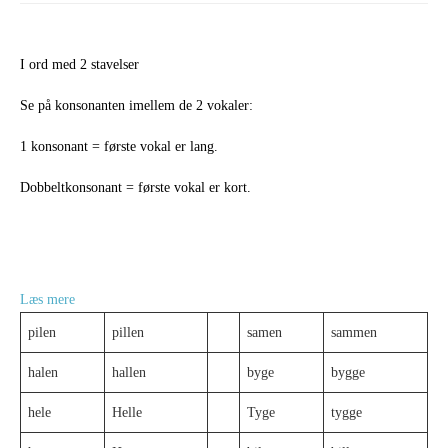
I ord med 2 stavelser
Se på konsonanten imellem de 2 vokaler:
1 konsonant = første vokal er lang.
Dobbeltkonsonant = første vokal er kort.
:
Læs mere
Dobbeltkonsonant
pilen
pillen
samen
sammen
eller
halen
hallen
byge
bygge
ej?
hele
Helle
Tyge
tygge