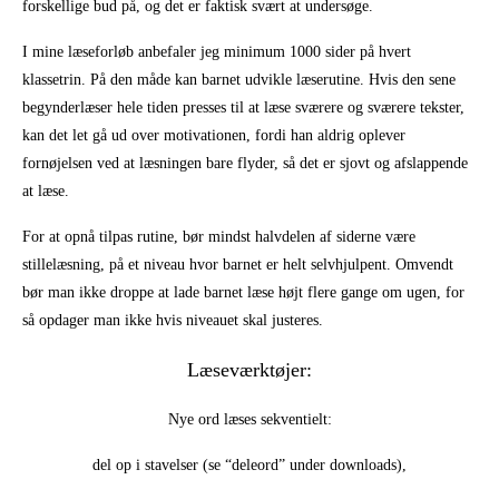
forskellige bud på, og det er faktisk svært at undersøge.
I mine læseforløb anbefaler jeg minimum 1000 sider på hvert
klassetrin. På den måde kan barnet udvikle læserutine. Hvis den sene
begynderlæser hele tiden presses til at læse sværere og sværere tekster,
kan det let gå ud over motivationen, fordi han aldrig oplever
fornøjelsen ved at læsningen bare flyder, så det er sjovt og afslappende
at læse.
For at opnå tilpas rutine, bør mindst halvdelen af siderne være
stillelæsning, på et niveau hvor barnet er helt selvhjulpent. Omvendt
bør man ikke droppe at lade barnet læse højt flere gange om ugen, for
så opdager man ikke hvis niveauet skal justeres.
Læseværktøjer:
Nye ord læses sekventielt:
del op i stavelser (se “deleord” under downloads),