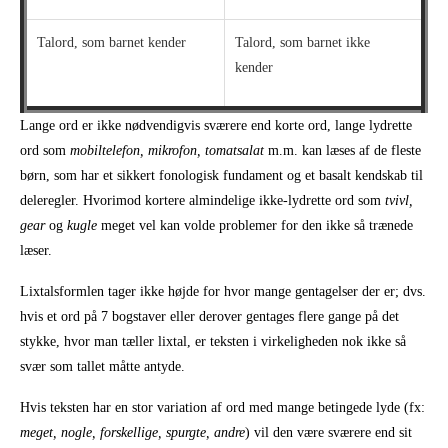
Talord, som barnet kender
Talord, som barnet ikke
kender
Lange ord er ikke nødvendigvis sværere end korte ord, lange lydrette
ord som
mobiltelefon, mikrofon, tomatsalat
m.m. kan læses af de fleste
børn, som har et sikkert fonologisk fundament og et basalt kendskab til
deleregler. Hvorimod kortere almindelige ikke-lydrette ord som
tvivl,
gear
og
kugle
meget vel kan volde problemer for den ikke så trænede
læser.
Lixtalsformlen tager ikke højde for hvor mange gentagelser der er; dvs.
hvis et ord på 7 bogstaver eller derover gentages flere gange på det
stykke, hvor man tæller lixtal, er teksten i virkeligheden nok ikke så
svær som tallet måtte antyde.
Hvis teksten har en stor variation af ord med mange betingede lyde (fx:
meget, nogle, forskellige, spurgte, andre
) vil den være sværere end sit