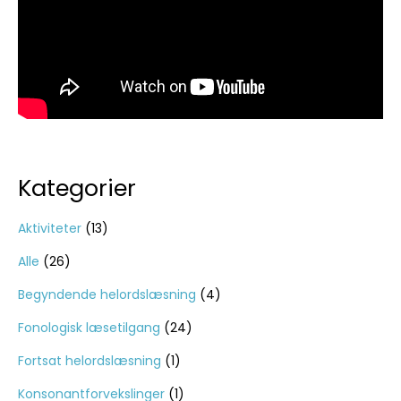
Kategorier
Aktiviteter
(13)
Alle
(26)
Begyndende helordslæsning
(4)
Fonologisk læsetilgang
(24)
Fortsat helordslæsning
(1)
Konsonantforvekslinger
(1)