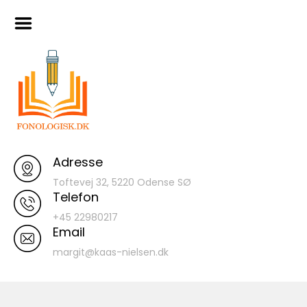
Skip
Hjem
to
content
Artikler
Materialer
120 ord database
Indtaling af
Turboforløb I
Fonologisk Læsetilgang
Adresse
Smagsprøver
Toftevej 32, 5220 Odense SØ
Telefon
+45 22980217
Email
margit@kaas-nielsen.dk