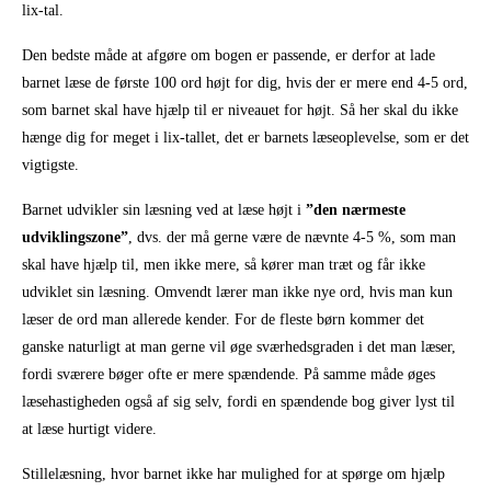
lix-tal.
Den bedste måde at afgøre om bogen er passende, er derfor at lade
barnet læse de første 100 ord højt for dig, hvis der er mere end 4-5 ord,
som barnet skal have hjælp til er niveauet for højt. Så her skal du ikke
hænge dig for meget i lix-tallet, det er barnets læseoplevelse, som er det
vigtigste.
Barnet udvikler sin læsning ved at læse højt i
”den nærmeste
udviklingszone”
, dvs. der må gerne være de nævnte 4-5 %, som man
skal have hjælp til, men ikke mere, så kører man træt og får ikke
udviklet sin læsning. Omvendt lærer man ikke nye ord, hvis man kun
læser de ord man allerede kender. For de fleste børn kommer det
ganske naturligt at man gerne vil øge sværhedsgraden i det man læser,
fordi sværere bøger ofte er mere spændende. På samme måde øges
læsehastigheden også af sig selv, fordi en spændende bog giver lyst til
at læse hurtigt videre.
Stillelæsning, hvor barnet ikke har mulighed for at spørge om hjælp