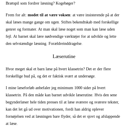
Brætspil som fordrer læsning? Kogebøger?
Frem for alt:
modet til at være voksen
: at være insisterende på at der
skal læses mange gange om ugen. Stiftes bekendtskab med forskellige
genrer og formater. At man skal læse noget som man kan læse uden
fejl. At barnet skal lære nødvendige værktøjer for at udvikle og lette
den selvstændige læsning. Forældreinddragelse.
Læserutine
Hvor meget skal et barn læse på hvert klassetrin? Det er der flere
forskellige bud på, og det er faktisk svært at undersøge.
I mine læseforløb anbefaler jeg minimum 1000 sider på hvert
klassetrin. På den måde kan barnet udvikle læserutine. Hvis den sene
begynderlæser hele tiden presses til at læse sværere og sværere tekster,
kan det let gå ud over motivationen, fordi han aldrig oplever
fornøjelsen ved at læsningen bare flyder, så det er sjovt og afslappende
at læse.