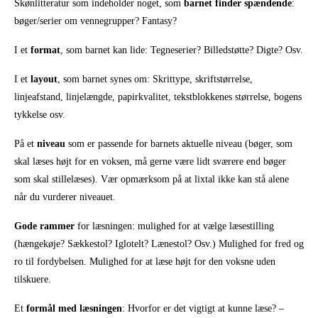
Skønlitteratur som indeholder noget, som
barnet finder spændende
:
bøger/serier om vennegrupper? Fantasy?
I et
format
, som barnet kan lide: Tegneserier? Billedstøtte? Digte? Osv.
I et
layout
, som barnet synes om: Skrittype, skriftstørrelse,
linjeafstand, linjelængde, papirkvalitet, tekstblokkenes størrelse, bogens
tykkelse osv.
På et
niveau
som er passende for barnets aktuelle niveau (bøger, som
skal læses højt for en voksen, må gerne være lidt sværere end bøger
som skal stillelæses). Vær opmærksom på at lixtal ikke kan stå alene
når du vurderer niveauet.
Gode rammer
for læsningen: mulighed for at vælge læsestilling
(hængekøje? Sækkestol? Iglotelt? Lænestol? Osv.) Mulighed for fred og
ro til fordybelsen. Mulighed for at læse højt for den voksne uden
tilskuere.
Et
formål med læsningen
: Hvorfor er det vigtigt at kunne læse? –