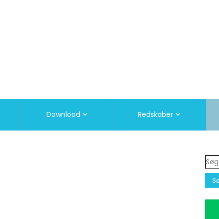
Download
Redskaber
Søg
efte