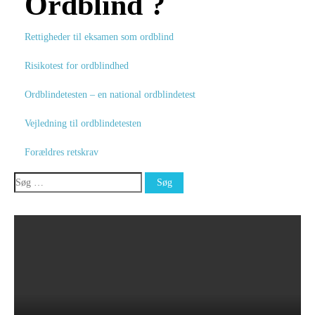
Ordblind ?
Rettigheder til eksamen som ordblind
Risikotest for ordblindhed
Ordblindetesten – en national ordblindetest
Vejledning til ordblindetesten
Forældres retskrav
Søg
efter: