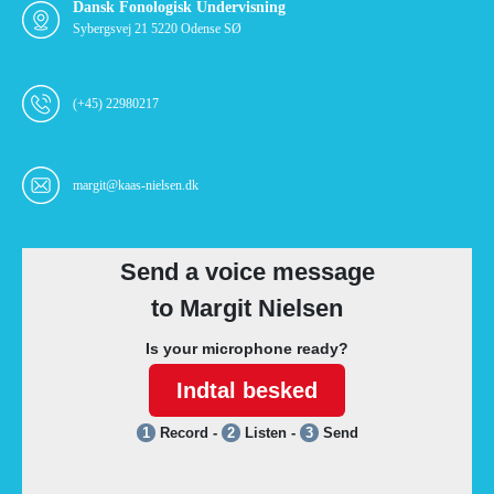
Dansk Fonologisk Undervisning
Sybergsvej 21 5220 Odense SØ
(+45) 22980217
margit@kaas-nielsen.dk