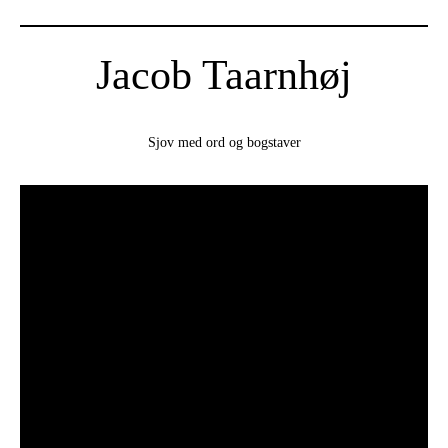
Jacob Taarnhøj
Sjov med ord og bogstaver