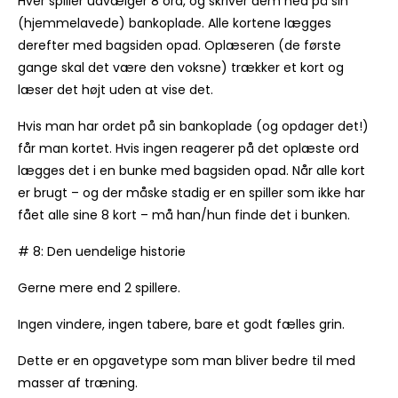
Hver spiller udvælger 8 ord, og skriver dem ned på sin
(hjemmelavede) bankoplade. Alle kortene lægges
derefter med bagsiden opad. Oplæseren (de første
gange skal det være den voksne) trækker et kort og
læser det højt uden at vise det.
Hvis man har ordet på sin bankoplade (og opdager det!)
får man kortet. Hvis ingen reagerer på det oplæste ord
lægges det i en bunke med bagsiden opad. Når alle kort
er brugt – og der måske stadig er en spiller som ikke har
fået alle sine 8 kort – må han/hun finde det i bunken.
# 8: Den uendelige historie
Gerne mere end 2 spillere.
Ingen vindere, ingen tabere, bare et godt fælles grin.
Dette er en opgavetype som man bliver bedre til med
masser af træning.