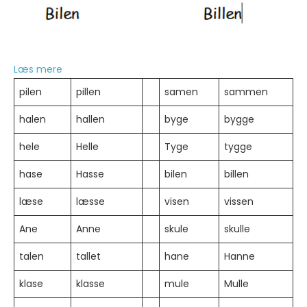
:
Læs mere
Dobbeltkonsonant
pilen
pillen
samen
sammen
eller
halen
hallen
byge
bygge
ej?
hele
Helle
Tyge
tygge
hase
Hasse
bilen
billen
læse
læsse
visen
vissen
Ane
Anne
skule
skulle
talen
tallet
hane
Hanne
klase
klasse
mule
Mulle