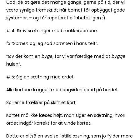
God idé at gøre det mange gange, gerne på tid, der vil
være synlige fremskridt når barnet får opbygget gode
systemer, – og får repeteret alfabetet igen :).
# 4: Skriv sætninger med makkerparrene.
fx “S
amen
og jeg sad
sammen
i hans telt”.
“Øv der kom en
byge
, før vi var færdige med at
bygge
hulen”.
# 5: Sig en sætning med ordet
Alle kortene lægges med bagsiden opad på bordet.
Spillerne trækker på skift et kort.
Kortet må ikke læses højt, man siger en sætning, hvori
ordet indgår korrekt for at vinde kortet.
Dette er altså en øvelse i stillelæsning, som jo fylder mere