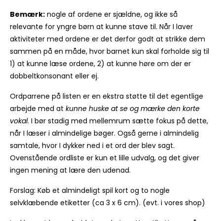
Bemærk:
nogle af ordene er sjældne, og ikke så
relevante for yngre børn at kunne stave til. Når I laver
aktiviteter med ordene er det derfor godt at strikke dem
sammen på en måde, hvor barnet kun skal forholde sig til
1) at kunne læse ordene, 2) at kunne høre om der er
dobbeltkonsonant eller ej.
Ordparrene på listen er en ekstra støtte til det egentlige
arbejde med at
kunne huske at se og mærke den korte
vokal
. I bør stadig med mellemrum sætte fokus på dette,
når I læser i almindelige bøger. Også gerne i almindelig
samtale, hvor I dykker ned i et ord der blev sagt.
Ovenstående ordliste er kun et lille udvalg, og det giver
ingen mening at lære den udenad.
Forslag: Køb et almindeligt spil kort og to nogle
selvklæbende etiketter (ca 3 x 6 cm). (evt. i vores shop)