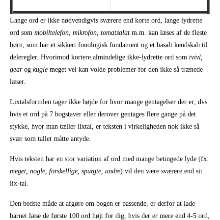
Lange ord er ikke nødvendigvis sværere end korte ord, lange lydrette
ord som
mobiltelefon, mikrofon, tomatsalat
m.m. kan læses af de fleste
børn, som har et sikkert fonologisk fundament og et basalt kendskab til
deleregler. Hvorimod kortere almindelige ikke-lydrette ord som
tvivl,
gear
og
kugle
meget vel kan volde problemer for den ikke så trænede
læser.
Lixtalsformlen tager ikke højde for hvor mange gentagelser der er; dvs.
hvis et ord på 7 bogstaver eller derover gentages flere gange på det
stykke, hvor man tæller lixtal, er teksten i virkeligheden nok ikke så
svær som tallet måtte antyde.
Hvis teksten har en stor variation af ord med mange betingede lyde (fx:
meget, nogle, forskellige, spurgte, andre
) vil den være sværere end sit
lix-tal.
Den bedste måde at afgøre om bogen er passende, er derfor at lade
barnet læse de første 100 ord højt for dig, hvis der er mere end 4-5 ord,