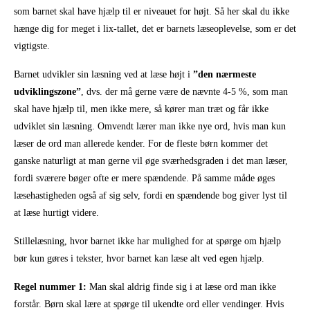
som barnet skal have hjælp til er niveauet for højt. Så her skal du ikke
hænge dig for meget i lix-tallet, det er barnets læseoplevelse, som er det
vigtigste.
Barnet udvikler sin læsning ved at læse højt i
”den nærmeste
udviklingszone”
, dvs. der må gerne være de nævnte 4-5 %, som man
skal have hjælp til, men ikke mere, så kører man træt og får ikke
udviklet sin læsning. Omvendt lærer man ikke nye ord, hvis man kun
læser de ord man allerede kender. For de fleste børn kommer det
ganske naturligt at man gerne vil øge sværhedsgraden i det man læser,
fordi sværere bøger ofte er mere spændende. På samme måde øges
læsehastigheden også af sig selv, fordi en spændende bog giver lyst til
at læse hurtigt videre.
Stillelæsning, hvor barnet ikke har mulighed for at spørge om hjælp
bør kun gøres i tekster, hvor barnet kan læse alt ved egen hjælp.
Regel nummer 1:
Man skal aldrig finde sig i at læse ord man ikke
forstår. Børn skal lære at spørge til ukendte ord eller vendinger. Hvis