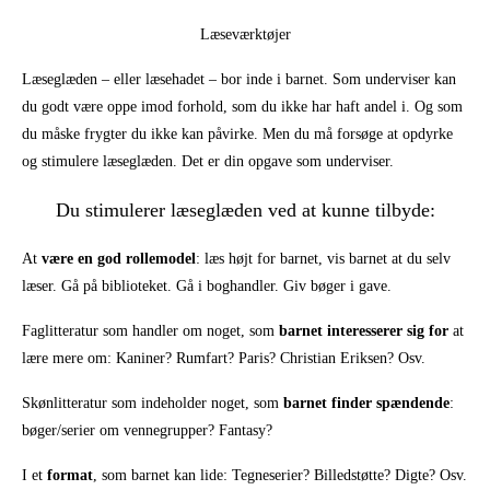
Læseværktøjer
Læseglæden – eller læsehadet – bor inde i barnet. Som underviser kan
du godt være oppe imod forhold, som du ikke har haft andel i. Og som
du måske frygter du ikke kan påvirke. Men du må forsøge at opdyrke
og stimulere læseglæden. Det er din opgave som underviser.
Du stimulerer læseglæden ved at kunne tilbyde:
At
være en god rollemodel
: læs højt for barnet, vis barnet at du selv
læser. Gå på biblioteket. Gå i boghandler. Giv bøger i gave.
Faglitteratur som handler om noget, som
barnet interesserer sig for
at
lære mere om: Kaniner? Rumfart? Paris? Christian Eriksen? Osv.
Skønlitteratur som indeholder noget, som
barnet finder spændende
:
bøger/serier om vennegrupper? Fantasy?
I et
format
, som barnet kan lide: Tegneserier? Billedstøtte? Digte? Osv.