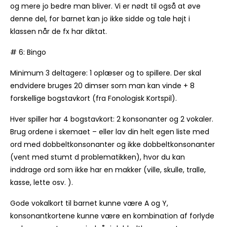
og mere jo bedre man bliver. Vi er nødt til også at øve
denne del, for barnet kan jo ikke sidde og tale højt i
klassen når de fx har diktat.
# 6: Bingo
Minimum 3 deltagere: 1 oplæser og to spillere. Der skal
endvidere bruges 20 dimser som man kan vinde + 8
forskellige bogstavkort (fra Fonologisk Kortspil).
Hver spiller har 4 bogstavkort: 2 konsonanter og 2 vokaler.
Brug ordene i skemaet – eller lav din helt egen liste med
ord med dobbeltkonsonanter og ikke dobbeltkonsonanter
(vent med stumt d problematikken), hvor du kan
inddrage ord som ikke har en makker (ville, skulle, tralle,
kasse, lette osv. ).
Gode vokalkort til barnet kunne være A og Y,
konsonantkortene kunne være en kombination af forlyde