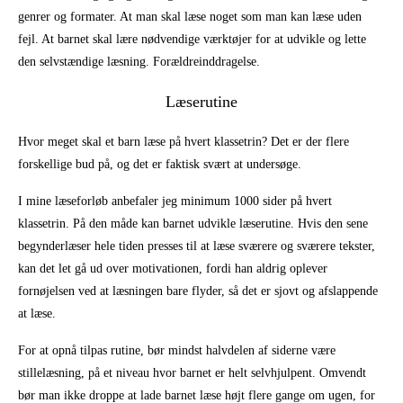
genrer og formater. At man skal læse noget som man kan læse uden
fejl. At barnet skal lære nødvendige værktøjer for at udvikle og lette
den selvstændige læsning. Forældreinddragelse.
Læserutine
Hvor meget skal et barn læse på hvert klassetrin? Det er der flere
forskellige bud på, og det er faktisk svært at undersøge.
I mine læseforløb anbefaler jeg minimum 1000 sider på hvert
klassetrin. På den måde kan barnet udvikle læserutine. Hvis den sene
begynderlæser hele tiden presses til at læse sværere og sværere tekster,
kan det let gå ud over motivationen, fordi han aldrig oplever
fornøjelsen ved at læsningen bare flyder, så det er sjovt og afslappende
at læse.
For at opnå tilpas rutine, bør mindst halvdelen af siderne være
stillelæsning, på et niveau hvor barnet er helt selvhjulpent. Omvendt
bør man ikke droppe at lade barnet læse højt flere gange om ugen, for