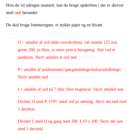
Hvis du vil udregne manuelt, kan du bruge opskriften i der er skrevet
med
rødt
herunder:
Du skal bruge lommeregner, et stykke papir og en blyant.
O = antallet af ord (ikke overskriften), tæl mindst 125 ord,
gerne 200, jo flere, jo mere præcis beregning. Slut ved et
punktum. Skriv antallet af ord ned.
P= antallet af punktummer/spørgsmålstegn/kolon/udråbstegn.
Skriv antallet ned.
L= antallet af ord på 7 eller flere bogstaver. Skriv antallet ned.
Divider O med P :O/P= antal ord pr sætning. Skriv det ned med
1 decimal.
Divider L med O og gang med 100: L/O x 100. Skriv det ned
med 1 decimal