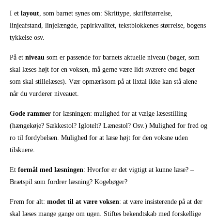
I et
layout
, som barnet synes om: Skrittype, skriftstørrelse,
linjeafstand, linjelængde, papirkvalitet, tekstblokkenes størrelse, bogens
tykkelse osv.
På et
niveau
som er passende for barnets aktuelle niveau (bøger, som
skal læses højt for en voksen, må gerne være lidt sværere end bøger
som skal stillelæses). Vær opmærksom på at lixtal ikke kan stå alene
når du vurderer niveauet.
Gode rammer
for læsningen: mulighed for at vælge læsestilling
(hængekøje? Sækkestol? Iglotelt? Lænestol? Osv.) Mulighed for fred og
ro til fordybelsen. Mulighed for at læse højt for den voksne uden
tilskuere.
Et
formål med læsningen
: Hvorfor er det vigtigt at kunne læse? –
Brætspil som fordrer læsning? Kogebøger?
Frem for alt:
modet til at være voksen
: at være insisterende på at der
skal læses mange gange om ugen. Stiftes bekendtskab med forskellige