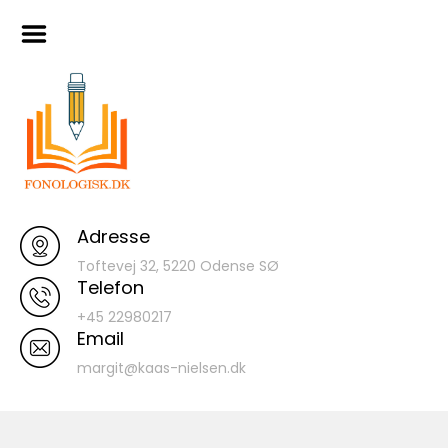
Skip
Hjem
to
content
Artikler
Materialer
120 ord database
Indtaling af
Turboforløb I
Fonologisk Læsetilgang
Adresse
Smagsprøver
Toftevej 32, 5220 Odense SØ
Telefon
+45 22980217
Email
margit@kaas-nielsen.dk