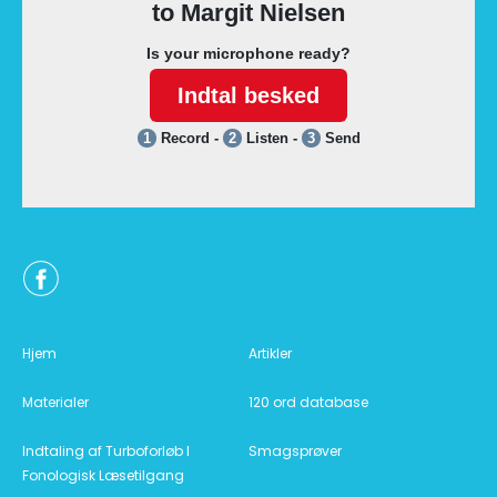
Hjem
Artikler
Materialer
120 ord database
Indtaling af Turboforløb I
Smagsprøver
Fonologisk Læsetilgang