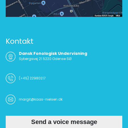
Kontakt
Dansk Fonologisk Undervisning
Sybergsvej 21 5220 Odense SØ
(+45) 22980217
margit@kaas-nielsen.dk