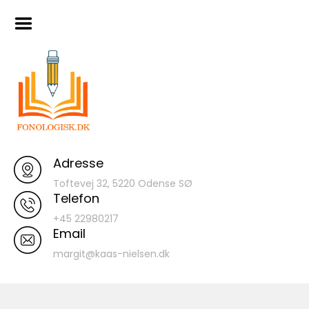
Skip
Hjem
to
content
Artikler
Materialer
120 ord database
Indtaling af
Turboforløb I
Fonologisk Læsetilgang
Adresse
Smagsprøver
Toftevej 32, 5220 Odense SØ
Telefon
+45 22980217
Email
margit@kaas-nielsen.dk