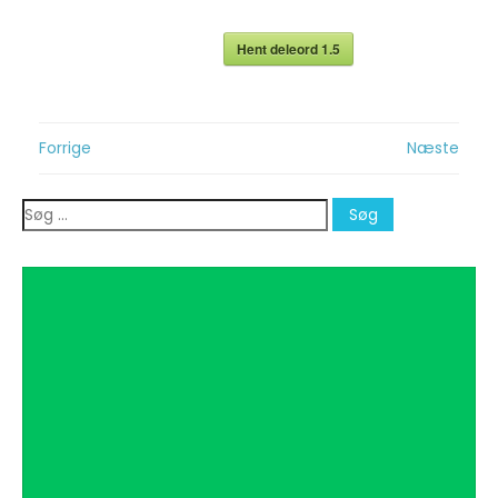
Hent deleord 1.5
Indlægsnavigation
Forrige
Næste
Søg
efter: