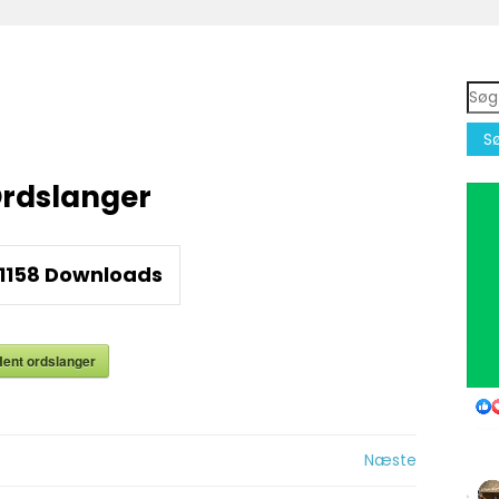
Søg
efte
rdslanger
1158
Downloads
ent ordslanger
ion
Næste