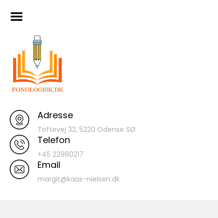
Skip
Hjem
to
content
Artikler
Materialer
120 ord database
Indtaling af
Turboforløb I
Fonologisk Læsetilgang
Adresse
Smagsprøver
Toftevej 32, 5220 Odense SØ
Telefon
+45 22980217
Email
margit@kaas-nielsen.dk