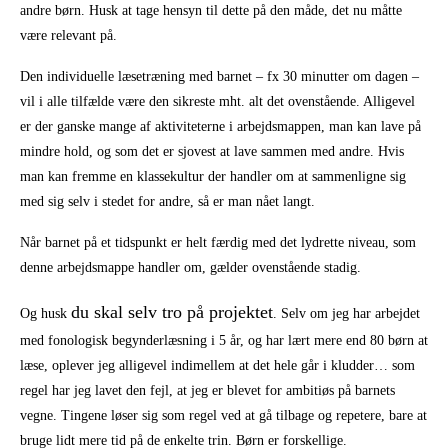
andre børn. Husk at tage hensyn til dette på den måde, det nu måtte
være relevant på.
Den individuelle læsetræning med barnet – fx 30 minutter om dagen –
vil i alle tilfælde være den sikreste mht. alt det ovenstående. Alligevel
er der ganske mange af aktiviteterne i arbejdsmappen, man kan lave på
mindre hold, og som det er sjovest at lave sammen med andre. Hvis
man kan fremme en klassekultur der handler om at sammenligne sig
med sig selv i stedet for andre, så er man nået langt.
Når barnet på et tidspunkt er helt færdig med det lydrette niveau, som
denne arbejdsmappe handler om, gælder ovenstående stadig.
du skal selv tro på projektet
Og husk
. Selv om jeg har arbejdet
med fonologisk begynderlæsning i 5 år, og har lært mere end 80 børn at
læse, oplever jeg alligevel indimellem at det hele går i kludder… som
regel har jeg lavet den fejl, at jeg er blevet for ambitiøs på barnets
vegne. Tingene løser sig som regel ved at gå tilbage og repetere, bare at
bruge lidt mere tid på de enkelte trin. Børn er forskellige.