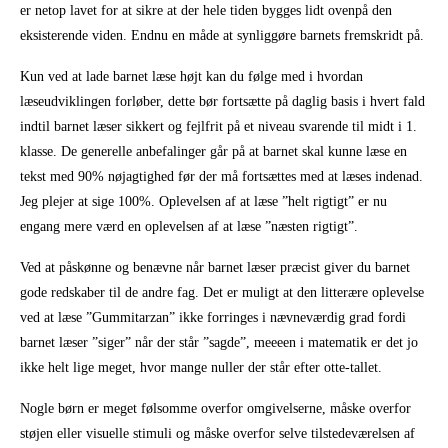
er netop lavet for at sikre at der hele tiden bygges lidt ovenpå den
eksisterende viden. Endnu en måde at synliggøre barnets fremskridt på.
Kun ved at lade barnet læse højt kan du følge med i hvordan
læseudviklingen forløber, dette bør fortsætte på daglig basis i hvert fald
indtil barnet læser sikkert og fejlfrit på et niveau svarende til midt i 1.
klasse. De generelle anbefalinger går på at barnet skal kunne læse en
tekst med 90% nøjagtighed før der må fortsættes med at læses indenad.
Jeg plejer at sige 100%. Oplevelsen af at læse ”helt rigtigt” er nu
engang mere værd en oplevelsen af at læse ”næsten rigtigt”.
Ved at påskønne og benævne når barnet læser præcist giver du barnet
gode redskaber til de andre fag. Det er muligt at den litterære oplevelse
ved at læse ”Gummitarzan” ikke forringes i nævneværdig grad fordi
barnet læser ”siger” når der står ”sagde”, meeeen i matematik er det jo
ikke helt lige meget, hvor mange nuller der står efter otte-tallet.
Nogle børn er meget følsomme overfor omgivelserne, måske overfor
støjen eller visuelle stimuli og måske overfor selve tilstedeværelsen af