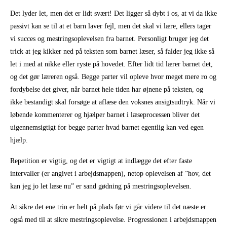
Det lyder let, men det er lidt svært! Det ligger så dybt i os, at vi da ikke
passivt kan se til at et barn laver fejl, men det skal vi lære, ellers tager
vi succes og mestringsoplevelsen fra barnet. Personligt bruger jeg det
trick at jeg kikker ned på teksten som barnet læser, så falder jeg ikke så
let i med at nikke eller ryste på hovedet. Efter lidt tid lærer barnet det,
og det gør læreren også. Begge parter vil opleve hvor meget mere ro og
fordybelse det giver, når barnet hele tiden har øjnene på teksten, og
ikke bestandigt skal forsøge at aflæse den voksnes ansigtsudtryk. Når vi
løbende kommenterer og hjælper barnet i læseprocessen bliver det
uigennemsigtigt for begge parter hvad barnet egentlig kan ved egen
hjælp.
Repetition er vigtig, og det er vigtigt at indlægge det efter faste
intervaller (er angivet i arbejdsmappen), netop oplevelsen af ”hov, det
kan jeg jo let læse nu” er sand gødning på mestringsoplevelsen.
At sikre det ene trin er helt på plads før vi går videre til det næste er
også med til at sikre mestringsoplevelse. Progressionen i arbejdsmappen