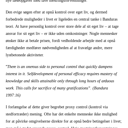
nye læseopgaver med lave mestringsforventninger.
Den evige søgen efter at opnå kontrol over eget liv, og dermed
forbedrede muligheder i livet er ligeledes en central tanke i Banduras
teori. At have personlig kontrol over store dele af sit eget liv – at tage
ansvar for sit eget liv – er ikke uden omkostninger. Nogle mennesker
ønsker ikke at betale prisen, fordi vedholdende arbejde med at opnå
færdigheder medfører nødvendigheden af at fravælge andre, mere
lystbetonede aktiviteter.
”
There is an onerous side to personal control that quickly dampens
interest in it. Selfdevelopment of personal efficacy requires mastery of
knowledge and skills attainable only through long hours of arduous
work. This calls for sacrifice of many gratifications”. (Bandura
1997:16)
I forlængelse af dette giver begrebet proxy control (kontrol via
stedfortræder) mening. Ofte har det enkelte menneske ikke mulighed
for at påvirke omgivelserne direkte for at opnå bedre betingelser i livet;