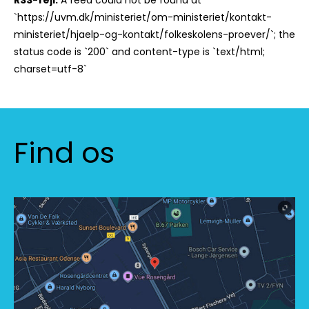
RSS-fejl:
A feed could not be found at
`https://uvm.dk/ministeriet/om-ministeriet/kontakt-
ministeriet/hjaelp-og-kontakt/folkeskolens-proever/`; the
status code is `200` and content-type is `text/html;
charset=utf-8`
Find os