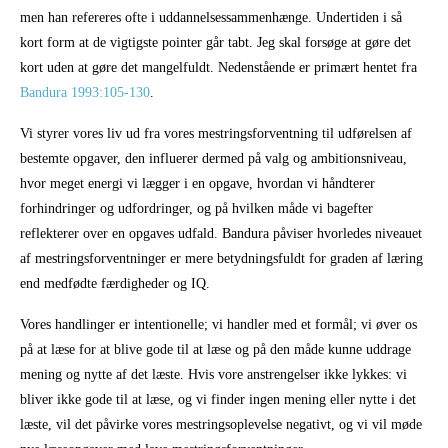
men han refereres ofte i uddannelsessammenhænge. Undertiden i så
kort form at de vigtigste pointer går tabt. Jeg skal forsøge at gøre det
kort uden at gøre det mangelfuldt. Nedenstående er primært hentet fra
Bandura 1993:105-130
.
Vi styrer vores liv ud fra vores mestringsforventning til udførelsen af
bestemte opgaver, den influerer dermed på valg og ambitionsniveau,
hvor meget energi vi lægger i en opgave, hvordan vi håndterer
forhindringer og udfordringer, og på hvilken måde vi bagefter
reflekterer over en opgaves udfald. Bandura påviser hvorledes niveauet
af mestringsforventninger er mere betydningsfuldt for graden af læring
end medfødte færdigheder og IQ.
Vores handlinger er intentionelle; vi handler med et formål; vi øver os
på at læse for at blive gode til at læse og på den måde kunne uddrage
mening og nytte af det læste. Hvis vore anstrengelser ikke lykkes: vi
bliver ikke gode til at læse, og vi finder ingen mening eller nytte i det
læste, vil det påvirke vores mestringsoplevelse negativt, og vi vil møde