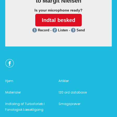
Hjem
Artikler
Materialer
120 ord database
Indtaling af Turboforløb I
Smagsprøver
Fonologisk Læsetilgang