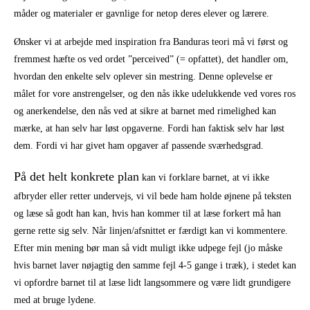
måder og materialer er gavnlige for netop deres elever og lærere.
Ønsker vi at arbejde med inspiration fra Banduras teori må vi først og
fremmest hæfte os ved ordet ”perceived” (= opfattet), det handler om,
hvordan den enkelte selv oplever sin mestring. Denne oplevelse er
målet for vore anstrengelser, og den nås ikke udelukkende ved vores ros
og anerkendelse, den nås ved at sikre at barnet med rimelighed kan
mærke, at han selv har løst opgaverne. Fordi han faktisk selv har løst
dem. Fordi vi har givet ham opgaver af passende sværhedsgrad.
På det helt konkrete plan
kan vi forklare barnet, at vi ikke
afbryder eller retter undervejs, vi vil bede ham holde øjnene på teksten
og læse så godt han kan, hvis han kommer til at læse forkert må han
gerne rette sig selv. Når linjen/afsnittet er færdigt kan vi kommentere.
Efter min mening bør man så vidt muligt ikke udpege fejl (jo måske
hvis barnet laver nøjagtig den samme fejl 4-5 gange i træk), i stedet kan
vi opfordre barnet til at læse lidt langsommere og være lidt grundigere
med at bruge lydene.