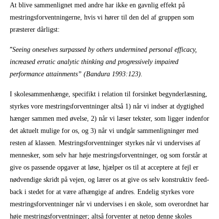
At blive sammenlignet med andre har ikke en gavnlig effekt på
mestringsforventningerne, hvis vi hører til den del af gruppen som
præsterer dårligst:
”
Seeing oneselves surpassed by others undermined personal efficacy,
increased erratic analytic thinking and progressively impaired
performance attainments” (Bandura 1993:123).
I skolesammenhænge, specifikt i relation til forsinket begynderlæsning,
styrkes vore mestringsforventninger altså 1) når vi indser at dygtighed
hænger sammen med øvelse, 2) når vi læser tekster, som ligger indenfor
det aktuelt mulige for os, og 3) når vi undgår sammenligninger med
resten af klassen. Mestringsforventninger styrkes når vi undervises af
mennesker, som selv har høje mestringsforventninger, og som forstår at
give os passende opgaver at løse, hjælper os til at acceptere at fejl er
nødvendige skridt på vejen, og lærer os at give os selv konstruktiv feed-
back i stedet for at være afhængige af andres. Endelig styrkes vore
mestringsforventninger når vi undervises i en skole, som overordnet har
høje mestringsforventninger; altså forventer at netop denne skoles