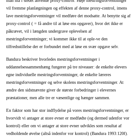
man må i stedet anvende proxy-control. Høje mestringsforventninger
vil fremme planlægningen og effekten af denne proxy-control, imens
lave mestringsforventninger vil medføre det modsatte. At benytte sig af
proxy-control ( = få andre til at løse ens opgaver), hvor det ikke er
påkrævet, vil i længden undergrave oplevelsen af
mestringsforventninger; vi kommer ikke til at ople-ve den
tilfredsstillelse der er forbundet med at løse en svær opgave selv.
Bandura beskriver hvorledes mestringsforventninger i
uddannelsessammenhæng fungerer på tre niveauer: de enkelte elevers
egne individuelle mestringsforventninger, de enkelte læreres
mestringsforventninger og selve skolens mestringsforventninger. At
ændre den sidstnævnte giver de største forbedringer i elevernes
præstationer, men alle tre er væsentlige og hænger sammen.
En faktor som har stor indflydelse på vores mestringsforventninger, er
hvorvidt vi antager at store evner er medfødte (og dermed udenfor vor
kontrol) eller om vi antager at store evner udvikles som resultat af
vedholdende øvelse (altså indenfor vor kontrol) (Bandura 1993:120f).