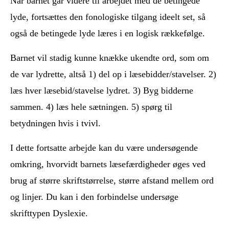
Når barnet går videre til arbejdet med de betingede
lyde, fortsættes den fonologiske tilgang ideelt set, så
også de betingede lyde læres i en logisk rækkefølge.
Barnet vil stadig kunne knække ukendte ord, som om
de var lydrette, altså 1) del op i læsebidder/stavelser. 2)
læs hver læsebid/stavelse lydret. 3) Byg bidderne
sammen. 4) læs hele sætningen. 5) spørg til
betydningen hvis i tvivl.
I dette fortsatte arbejde kan du være undersøgende
omkring, hvorvidt barnets læsefærdigheder øges ved
brug af større skriftstørrelse, større afstand mellem ord
og linjer. Du kan i den forbindelse undersøge
skrifttypen Dyslexie.