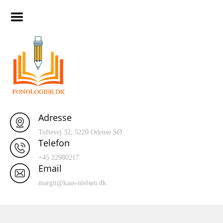
Skip
Hjem
to
content
Artikler
Materialer
120 ord database
Indtaling af Turboforløb I
Fonologisk Læsetilgang
Adresse
Smagsprøver
Toftevej 32, 5220 Odense SØ
Telefon
+45 22980217
Email
margit@kaas-nielsen.dk