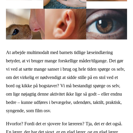
At arbejde multimodalt med barnets tidlige læseindlæring
betyder, at vi bruger mange forskellige måder/tilgange. Det gør
vi ved at sætte mange sanser i brug og hele tiden spørge os selv,
om det virkelig er nødvendigt at sidde stille på en stol ved et
bord og kikke på bogstaver? Vi må bestandigt spørge os selv,
om lige nøjagtig denne aktivitet ikke lige så godt – eller endnu
bedre – kunne udføres i bevægelse, udendørs, taktilt, praktisk,
syngende, som film osv.
Hvorfor? Fordi det er sjovere for læreren? Tja, det er det også.
En lærer, der har det sjovt, er en glad lærer, og en glad lærer