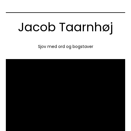
Jacob Taarnhøj
Sjov med ord og bogstaver