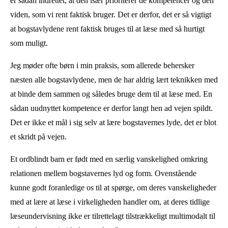
er sådan indrettet, at den især prioriterer de kompetencer og den
viden, som vi rent faktisk bruger. Det er derfor, det er så vigtigt
at bogstavlydene rent faktisk bruges til at læse med så hurtigt
som muligt.
Jeg møder ofte børn i min praksis, som allerede behersker
næsten alle bogstavlydene, men de har aldrig lært teknikken med
at binde dem sammen og således bruge dem til at læse med. En
sådan uudnyttet kompetence er derfor langt hen ad vejen spildt.
Det er ikke et mål i sig selv at lære bogstavernes lyde, det er blot
et skridt på vejen.
Et ordblindt barn er født med en særlig vanskelighed omkring
relationen mellem bogstavernes lyd og form. Ovenstående
kunne godt foranledige os til at spørge, om deres vanskeligheder
med at lære at læse i virkeligheden handler om, at deres tidlige
læseundervisning ikke er tilrettelagt tilstrækkeligt multimodalt til