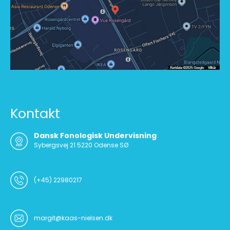
Kontakt
Dansk Fonologisk Undervisning
Sybergsvej 21 5220 Odense SØ
(+45) 22980217
margit@kaas-nielsen.dk