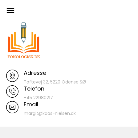
Skip
Hjem
to
content
Artikler
Materialer
120 ord database
Indtaling af
Turboforløb I
Fonologisk Læsetilgang
Adresse
Smagsprøver
Toftevej 32, 5220 Odense SØ
Telefon
+45 22980217
Email
margit@kaas-nielsen.dk